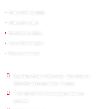
Política de Privacidade
Política de Cookies
Resolução de Litígios
Livro de Reclamações
Todos os Contactos
Contactos Principais
Rua Pedro Nunes nº38 Arroteia - Zona Industrial
2500-084 Caldas da Rainha - Portugal
+ 351 262 097 827 (Chamada para rede fixa
nacional)