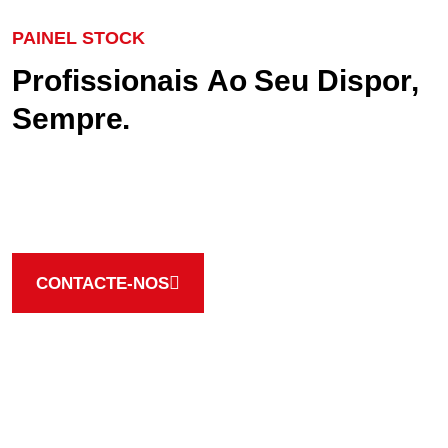
PAINEL STOCK
P
r
o
f
i
s
s
i
o
n
a
i
s
A
o
S
e
u
D
i
s
p
o
r
,
S
e
m
p
r
e
.
A nossa equipa está ao seu dispor par lhe fornecer as
melhores soluções, contacte e peça o seu orçamento
CONTACTE-NOS
Trabalhamos sempre com as melhores marcas
FORNECEMOS PRODUTOS DE
QUALIDADE