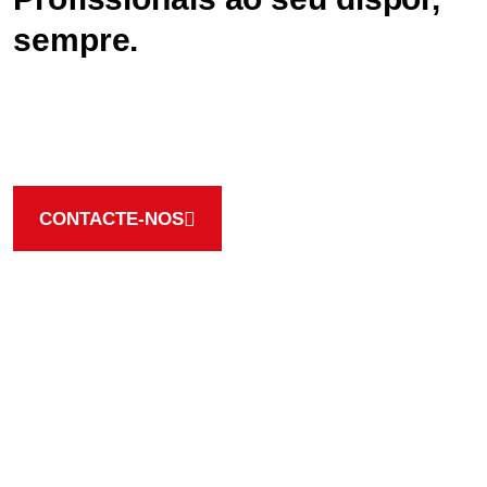
sempre.
A nossa equipa está ao seu dispor par lhe fornecer as
melhores soluções, contacte e peça o seu orçamento
CONTACTE-NOS
Trabalhamos sempre com as melhores marcas
FORNECEMOS PRODUTOS DE
QUALIDADE