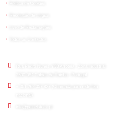
Política de Cookies
Resolução de Litígios
Livro de Reclamações
Todos os Contactos
Contactos Principais
Rua Pedro Nunes nº38 Arroteia - Zona Industrial
2500-084 Caldas da Rainha - Portugal
+ 351 262 097 827 (Chamada para rede fixa
nacional)
info@painelstock.pt
Google Maps