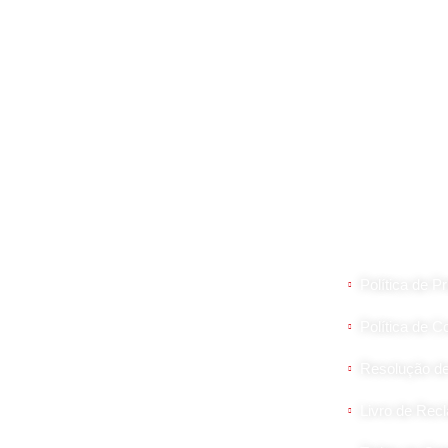
Links Úte
Política de P
Painel Sandwich, Painel para Fachadas,
Coberturas Deck, Policarbonatos para
Política de C
Fachadas e Tetos. Juntas estanques
para cumieira e caleira, cavaletes e
Resolução de 
parafusos. Máquinas de vácuo VIAVAC
Livro de Re
e FLEX. Equipamento de segurança
ROTHOBLAAS.