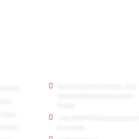
is
Contactos Principais
Rua Pedro Nunes nº38 Arroteia - Zona
rivacidade
Industrial 2500-084 Caldas da Rainha -
ookies
Portugal
Litígios
+ 351 262 097 827 (Chamada para rede
clamações
fixa nacional)