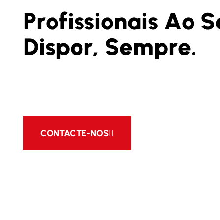
P
r
o
f
i
s
s
i
o
n
a
i
s
A
o
S
D
i
s
p
o
r
,
S
e
m
p
r
e
.
A nossa equipa está ao seu dispor par lhe fornece
melhores soluções, contacte e peça o seu orçam
CONTACTE-NOS