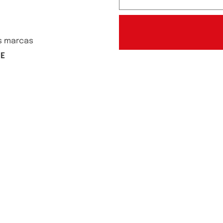
s marcas
DE