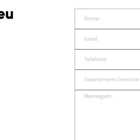
e
u
r as
ento
Departamento Comercial