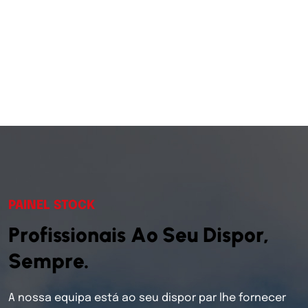
PAINEL STOCK
P
r
o
f
i
s
s
i
o
n
a
i
s
A
o
S
e
u
D
i
s
p
o
r
,
S
e
m
p
r
e
.
A nossa equipa está ao seu dispor par lhe fornecer