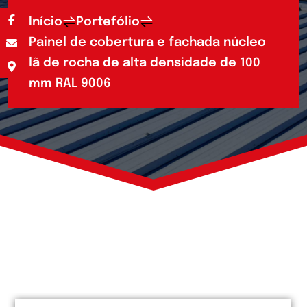
Início
Portefólio
Painel de cobertura e fachada núcleo
lã de rocha de alta densidade de 100
mm RAL 9006