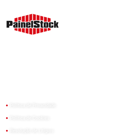
Painel Sandwich, Painel para Fachadas, Coberturas Deck,
Policarbonatos para Fachadas e Tetos. Juntas estanques
para cumieira e caleira, cavaletes e parafusos. Máquinas
de vácuo VIAVAC e FLEX. Equipamento de segurança
ROTHOBLAAS.
Links Úteis
Política de Privacidade
Política de Cookies
Resolução de Litígios