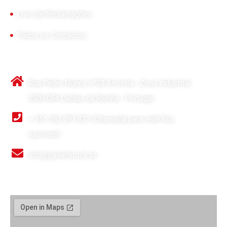
Livro de Reclamações
Todos os Contactos
Contactos Principais
Rua Pedro Nunes nº38 Arroteia - Zona Industrial
2500-084 Caldas da Rainha - Portugal
+ 351 262 097 827 (Chamada para rede fixa
nacional)
info@painelstock.pt
Google Maps