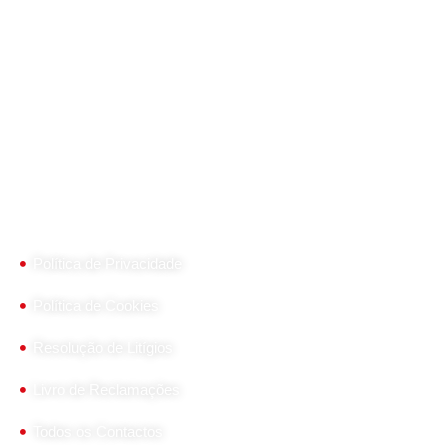
Painel Sandwich, Painel para Fachadas, Coberturas Deck,
Policarbonatos para Fachadas e Tetos. Juntas estanques
para cumieira e caleira, cavaletes e parafusos. Máquinas
de vácuo VIAVAC e FLEX. Equipamento de segurança
ROTHOBLAAS.
Links Úteis
Política de Privacidade
Política de Cookies
Resolução de Litígios
Livro de Reclamações
Todos os Contactos