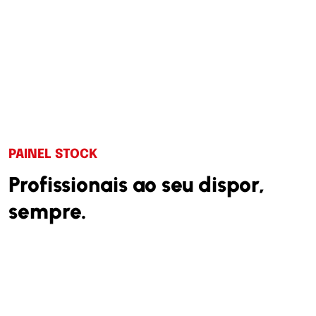
PAINEL STOCK
Profissionais ao seu dispor,
sempre.
A nossa equipa está ao seu dispor par lhe fornecer
as melhores soluções, contacte e peça o seu
orçamento