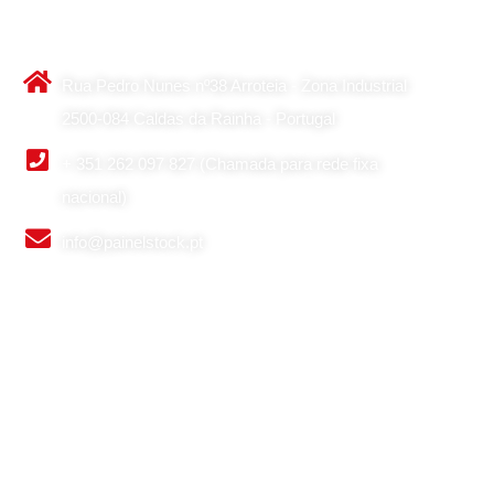
Contactos Principais
Rua Pedro Nunes nº38 Arroteia - Zona Industrial
2500-084 Caldas da Rainha - Portugal
+ 351 262 097 827 (Chamada para rede fixa
nacional)
info@painelstock.pt
Google Maps