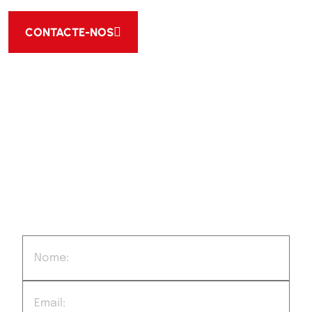
CONTACTE-NOS
Trabalhamos sempre com as melhores
marcas
FORNECEMOS PRODUTOS DE QUALIDADE