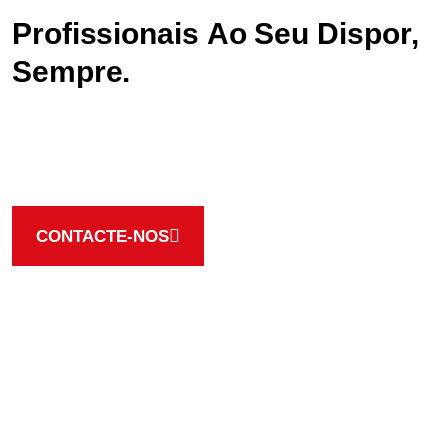
P
r
o
f
i
s
s
i
o
n
a
i
s
A
o
S
e
u
D
i
s
p
o
r
,
S
e
m
p
r
e
.
A nossa equipa está ao seu dispor par lhe fornecer as
melhores soluções, contacte e peça o seu orçamento
CONTACTE-NOS
Trabalhamos sempre com as melhores marcas
FORNECEMOS PRODUTOS DE
QUALIDADE