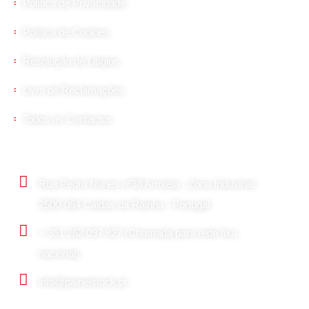
Política de Privacidade
Política de Cookies
Resolução de Litígios
Livro de Reclamações
Todos os Contactos
Contactos Principais
Rua Pedro Nunes nº38 Arroteia - Zona Industrial
2500-084 Caldas da Rainha - Portugal
+ 351 262 097 827 (Chamada para rede fixa
nacional)
info@painelstock.pt