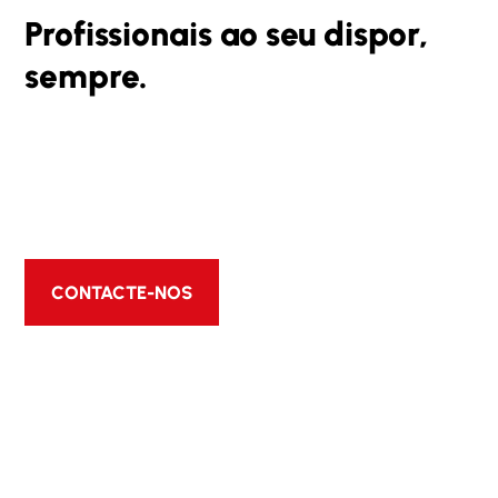
Profissionais ao seu dispor,
sempre.
A nossa equipa está ao seu dispor par lhe fornecer
as melhores soluções, contacte e peça o seu
orçamento
CONTACTE-NOS
Trabalhamos sempre com as melhores
marcas
FORNECEMOS PRODUTOS DE QUALIDADE