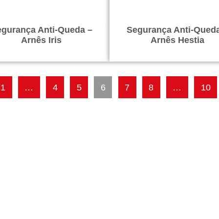
gurança Anti-Queda –
Segurança Anti-Qued
Arnês Iris
Arnês Hestia
1
…
4
5
6
7
8
…
10