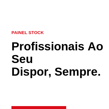
PAINEL STOCK
P
r
o
f
i
s
s
i
o
n
a
i
s
A
o
S
e
u
D
i
s
p
o
r
,
S
e
m
p
r
e
.
A nossa equipa está ao seu dispor par lhe fornecer as m
soluções, contacte e peça o seu orçamento