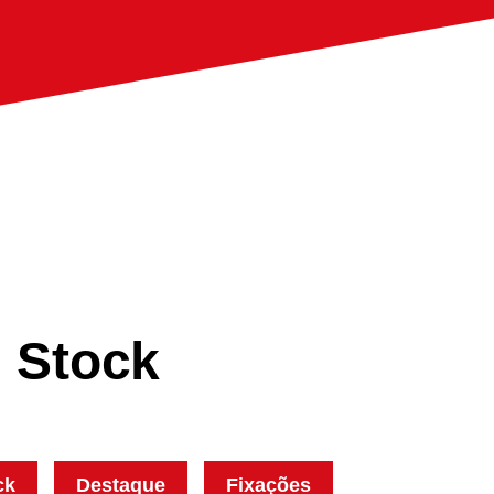
l
S
t
o
c
k
ck
Destaque
Fixações