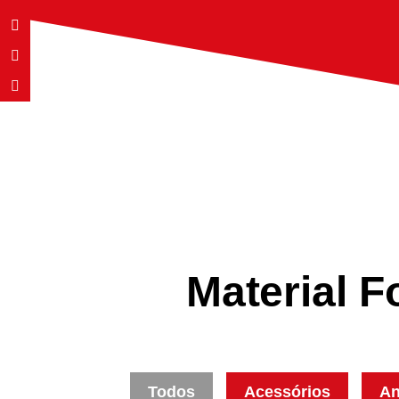
M
a
t
e
r
i
a
l
F
Todos
Acessórios
An