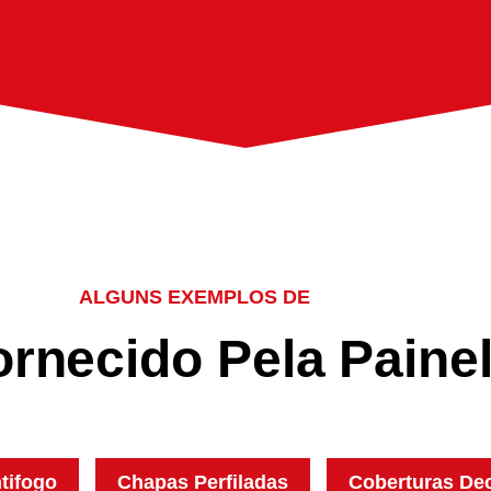
ALGUNS EXEMPLOS DE
o
r
n
e
c
i
d
o
P
e
l
a
P
a
i
n
e
tifogo
Chapas Perfiladas
Coberturas De